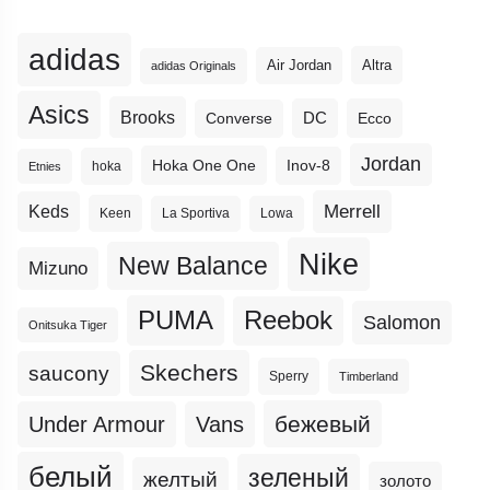
adidas
Altra
Air Jordan
adidas Originals
Asics
Brooks
DC
Ecco
Converse
Jordan
Hoka One One
Inov-8
hoka
Etnies
Merrell
Keds
Keen
La Sportiva
Lowa
Nike
New Balance
Mizuno
PUMA
Reebok
Salomon
Onitsuka Tiger
Skechers
saucony
Sperry
Timberland
бежевый
Under Armour
Vans
белый
зеленый
желтый
золото