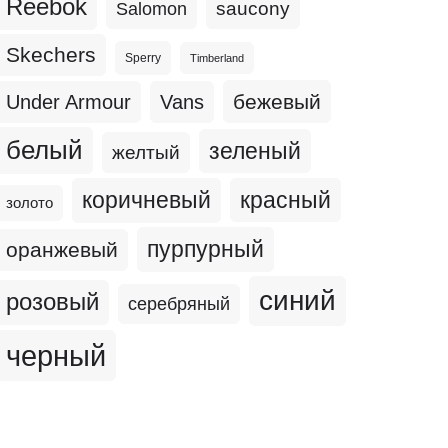
Reebok
Salomon
saucony
Skechers
Sperry
Timberland
бежевый
Under Armour
Vans
белый
зеленый
желтый
коричневый
красный
золото
пурпурный
оранжевый
синий
розовый
серебряный
черный