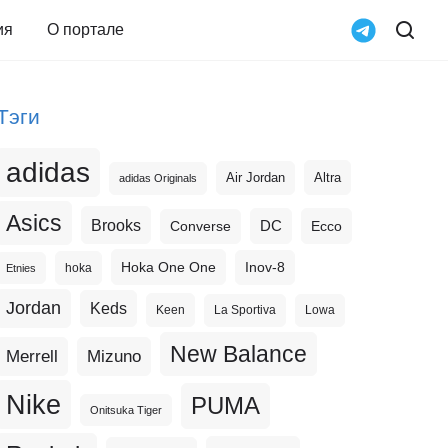
ия
О портале
Тэги
adidas
Altra
Air Jordan
adidas Originals
Asics
Brooks
DC
Ecco
Converse
Hoka One One
Inov-8
hoka
Etnies
Jordan
Keds
Keen
La Sportiva
Lowa
New Balance
Merrell
Mizuno
Nike
PUMA
Onitsuka Tiger