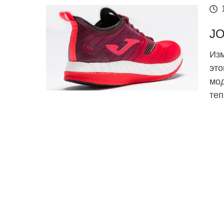
JO
Изм
это
мод
теп