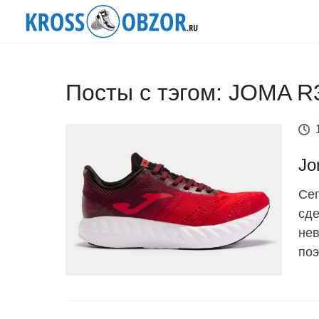
Посты с тэгом: JOMA R
Jo
Сег
сде
нев
поэ