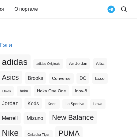
ия
О портале
Тэги
adidas
Altra
Air Jordan
adidas Originals
Asics
Brooks
DC
Ecco
Converse
Hoka One One
Inov-8
hoka
Etnies
Jordan
Keds
Keen
La Sportiva
Lowa
New Balance
Merrell
Mizuno
Nike
PUMA
Onitsuka Tiger