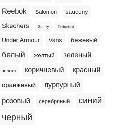
Reebok
Salomon
saucony
Skechers
Sperry
Timberland
бежевый
Under Armour
Vans
белый
зеленый
желтый
коричневый
красный
золото
пурпурный
оранжевый
синий
розовый
серебряный
черный