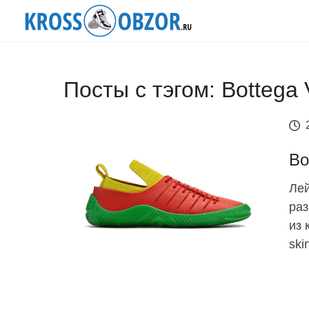
Посты с тэгом: Bottega
Bo
Лей
раз
из 
skin