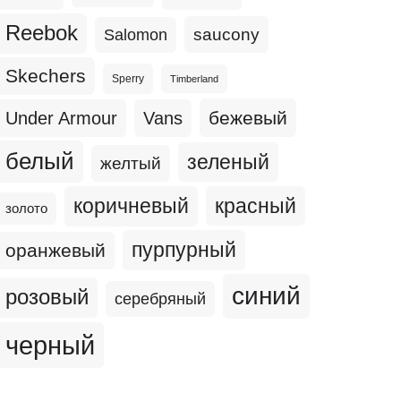
Reebok
Salomon
saucony
Skechers
Sperry
Timberland
бежевый
Under Armour
Vans
белый
зеленый
желтый
коричневый
красный
золото
пурпурный
оранжевый
синий
розовый
серебряный
черный