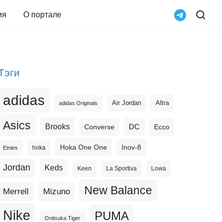
ия
О портале
Тэги
adidas
Altra
Air Jordan
adidas Originals
Asics
Brooks
DC
Ecco
Converse
Hoka One One
Inov-8
hoka
Etnies
Jordan
Keds
Keen
La Sportiva
Lowa
New Balance
Merrell
Mizuno
Nike
PUMA
Onitsuka Tiger