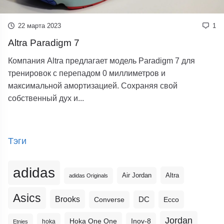
22 марта 2023
1
Altra Paradigm 7
Компания Altra предлагает модель Paradigm 7 для
тренировок с перепадом 0 миллиметров и
максимальной амортизацией. Сохраняя свой
собственный дух и...
Тэги
adidas
Altra
Air Jordan
adidas Originals
Asics
Brooks
DC
Ecco
Converse
Jordan
Hoka One One
Inov-8
hoka
Etnies