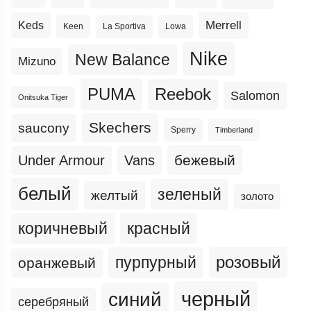
Merrell
Keds
Keen
La Sportiva
Lowa
Nike
New Balance
Mizuno
PUMA
Reebok
Salomon
Onitsuka Tiger
Skechers
saucony
Sperry
Timberland
бежевый
Under Armour
Vans
белый
зеленый
желтый
золото
коричневый
красный
пурпурный
розовый
оранжевый
черный
синий
серебряный