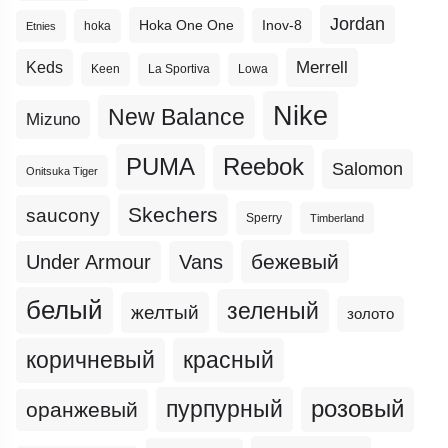
Jordan
Hoka One One
Inov-8
hoka
Etnies
Merrell
Keds
Keen
La Sportiva
Lowa
Nike
New Balance
Mizuno
PUMA
Reebok
Salomon
Onitsuka Tiger
Skechers
saucony
Sperry
Timberland
бежевый
Under Armour
Vans
белый
зеленый
желтый
золото
коричневый
красный
пурпурный
розовый
оранжевый