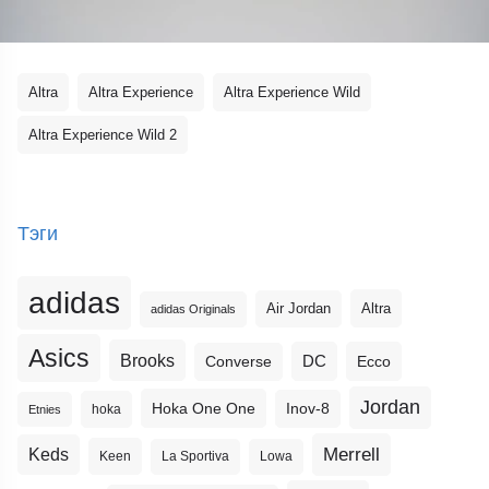
Altra
Altra Experience
Altra Experience Wild
Altra Experience Wild 2
Тэги
adidas
Altra
Air Jordan
adidas Originals
Asics
Brooks
DC
Ecco
Converse
Jordan
Hoka One One
Inov-8
hoka
Etnies
Merrell
Keds
Keen
La Sportiva
Lowa