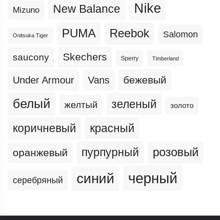
Nike
New Balance
Mizuno
PUMA
Reebok
Salomon
Onitsuka Tiger
Skechers
saucony
Sperry
Timberland
бежевый
Under Armour
Vans
белый
зеленый
желтый
золото
коричневый
красный
пурпурный
розовый
оранжевый
черный
синий
серебряный