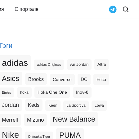
ия
О портале
Тэги
adidas
Altra
Air Jordan
adidas Originals
Asics
Brooks
DC
Ecco
Converse
Hoka One One
Inov-8
hoka
Etnies
Jordan
Keds
Keen
La Sportiva
Lowa
New Balance
Merrell
Mizuno
Nike
PUMA
Onitsuka Tiger