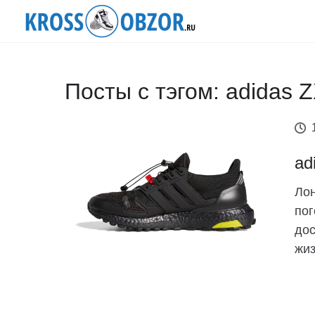
Посты с тэгом: adidas 
ad
Лон
пог
дос
жиз