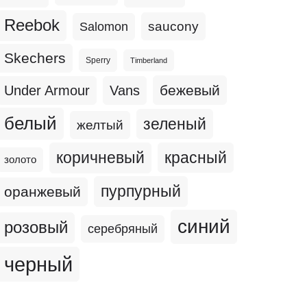
Reebok
Salomon
saucony
Skechers
Sperry
Timberland
бежевый
Under Armour
Vans
белый
зеленый
желтый
коричневый
красный
золото
пурпурный
оранжевый
синий
розовый
серебряный
черный