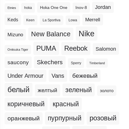
Jordan
Hoka One One
Inov-8
hoka
Etnies
Merrell
Keds
Keen
La Sportiva
Lowa
Nike
New Balance
Mizuno
PUMA
Reebok
Salomon
Onitsuka Tiger
Skechers
saucony
Sperry
Timberland
бежевый
Under Armour
Vans
белый
зеленый
желтый
золото
коричневый
красный
пурпурный
розовый
оранжевый