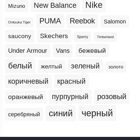
Nike
New Balance
Mizuno
PUMA
Reebok
Salomon
Onitsuka Tiger
Skechers
saucony
Sperry
Timberland
бежевый
Under Armour
Vans
белый
зеленый
желтый
золото
коричневый
красный
пурпурный
розовый
оранжевый
черный
синий
серебряный