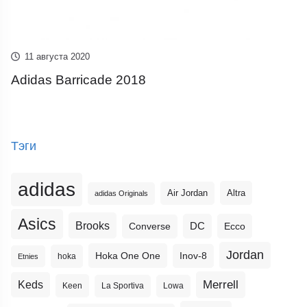
11 августа 2020
Adidas Barricade 2018
Тэги
adidas
Altra
Air Jordan
adidas Originals
Asics
Brooks
DC
Ecco
Converse
Jordan
Hoka One One
Inov-8
hoka
Etnies
Merrell
Keds
Keen
La Sportiva
Lowa