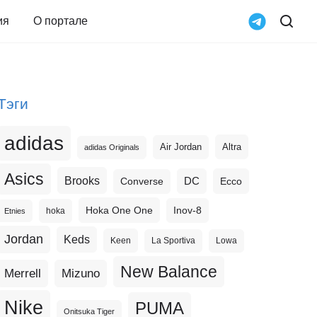
ия
О портале
Тэги
adidas
Altra
Air Jordan
adidas Originals
Asics
Brooks
DC
Ecco
Converse
Hoka One One
Inov-8
hoka
Etnies
Jordan
Keds
Keen
La Sportiva
Lowa
New Balance
Merrell
Mizuno
Nike
PUMA
Onitsuka Tiger