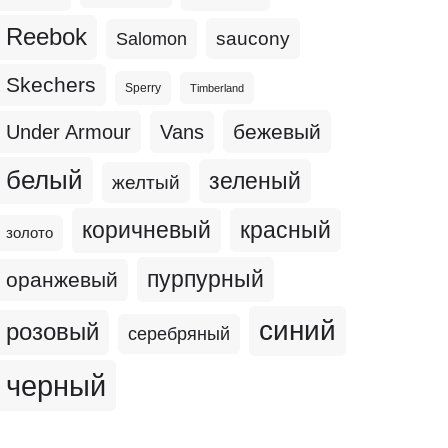
Reebok
Salomon
saucony
Skechers
Sperry
Timberland
бежевый
Under Armour
Vans
белый
зеленый
желтый
коричневый
красный
золото
пурпурный
оранжевый
синий
розовый
серебряный
черный