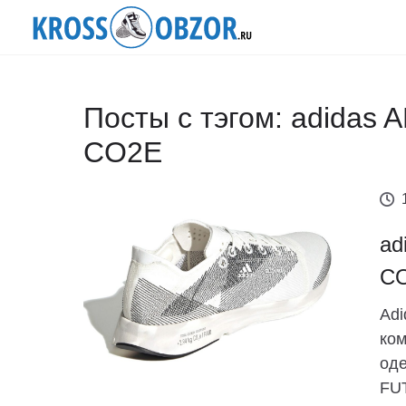
Посты с тэгом: adidas A
CO2E
ad
C
Adi
ком
оде
FU