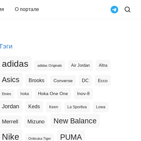
ия
О портале
Тэги
adidas
Altra
Air Jordan
adidas Originals
Asics
Brooks
DC
Ecco
Converse
Hoka One One
Inov-8
hoka
Etnies
Jordan
Keds
Keen
La Sportiva
Lowa
New Balance
Merrell
Mizuno
Nike
PUMA
Onitsuka Tiger