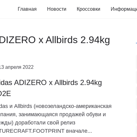
Главная
Новости
Кроссовки
Информац
DIZERO x Allbirds 2.94kg
13 апреля 2022
idas ADIZERO x Allbirds 2.94kg
O2E
das и Allbirds (новозеландско-американская
пания, занимающаяся продажей обуви и
жды) доработали свой релиз
TURECRAFT.FOOTPRINT вначале...