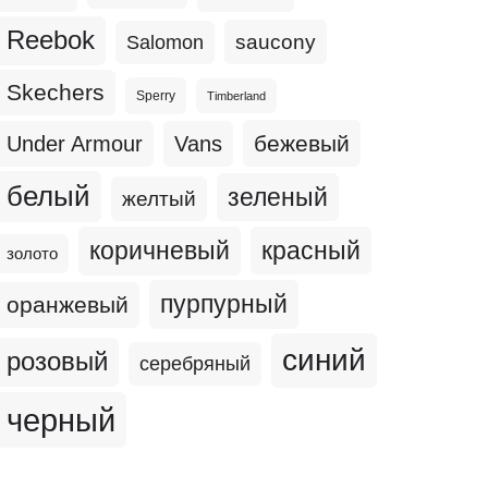
Reebok
Salomon
saucony
Skechers
Sperry
Timberland
бежевый
Under Armour
Vans
белый
зеленый
желтый
коричневый
красный
золото
пурпурный
оранжевый
синий
розовый
серебряный
черный