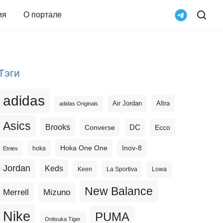
ия
О портале
Тэги
adidas
Altra
Air Jordan
adidas Originals
Asics
Brooks
DC
Ecco
Converse
Hoka One One
Inov-8
hoka
Etnies
Jordan
Keds
Keen
La Sportiva
Lowa
New Balance
Merrell
Mizuno
Nike
PUMA
Onitsuka Tiger