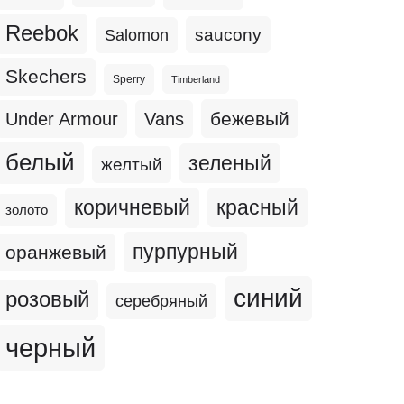
Reebok
Salomon
saucony
Skechers
Sperry
Timberland
бежевый
Under Armour
Vans
белый
зеленый
желтый
коричневый
красный
золото
пурпурный
оранжевый
синий
розовый
серебряный
черный