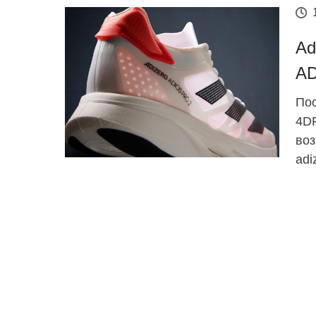
Ad
AD
Пос
4DF
воз
adi