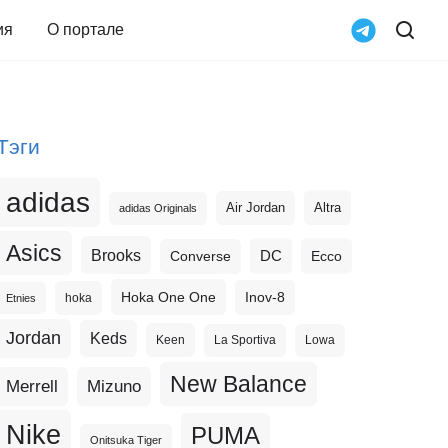
ия
О портале
Тэги
adidas
Altra
Air Jordan
adidas Originals
Asics
Brooks
DC
Ecco
Converse
Hoka One One
Inov-8
hoka
Etnies
Jordan
Keds
Keen
La Sportiva
Lowa
New Balance
Merrell
Mizuno
Nike
PUMA
Onitsuka Tiger