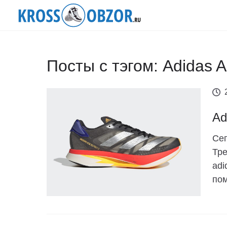
Посты с тэгом: Adidas
Ad
Сег
Тре
adi
пом