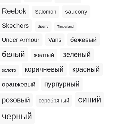
Reebok
Salomon
saucony
Skechers
Sperry
Timberland
бежевый
Under Armour
Vans
белый
зеленый
желтый
коричневый
красный
золото
пурпурный
оранжевый
синий
розовый
серебряный
черный