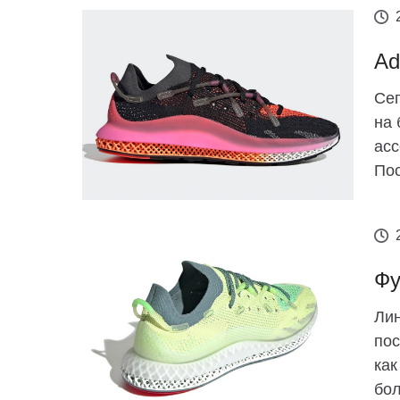
Ad
Сег
на 
асс
Пос
Фу
Ли
пос
как
бол