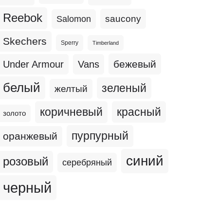
Reebok
Salomon
saucony
Skechers
Sperry
Timberland
бежевый
Under Armour
Vans
белый
зеленый
желтый
коричневый
красный
золото
пурпурный
оранжевый
синий
розовый
серебряный
черный