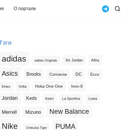
ия
О портале
Тэги
adidas
Altra
Air Jordan
adidas Originals
Asics
Brooks
DC
Ecco
Converse
Hoka One One
Inov-8
hoka
Etnies
Jordan
Keds
Keen
La Sportiva
Lowa
New Balance
Merrell
Mizuno
Nike
PUMA
Onitsuka Tiger