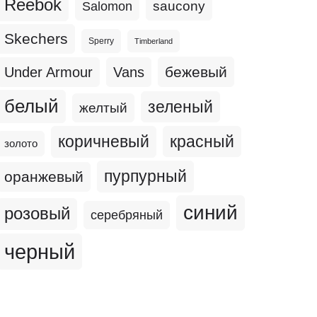
Reebok
Salomon
saucony
Skechers
Sperry
Timberland
бежевый
Under Armour
Vans
белый
зеленый
желтый
коричневый
красный
золото
пурпурный
оранжевый
синий
розовый
серебряный
черный