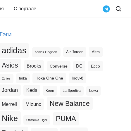
ия
О портале
Тэги
adidas
Altra
Air Jordan
adidas Originals
Asics
Brooks
DC
Ecco
Converse
Hoka One One
Inov-8
hoka
Etnies
Jordan
Keds
Keen
La Sportiva
Lowa
New Balance
Merrell
Mizuno
Nike
PUMA
Onitsuka Tiger