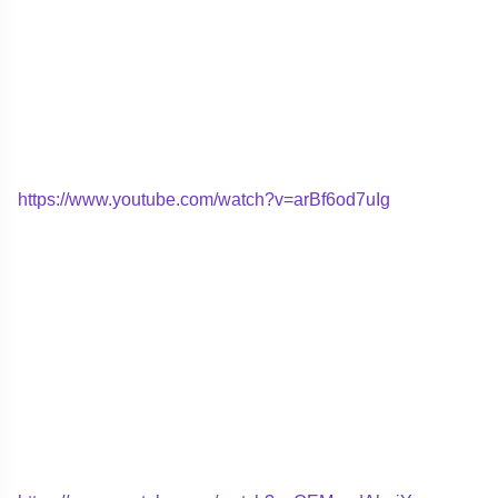
https://www.youtube.com/watch?v=arBf6od7uIg