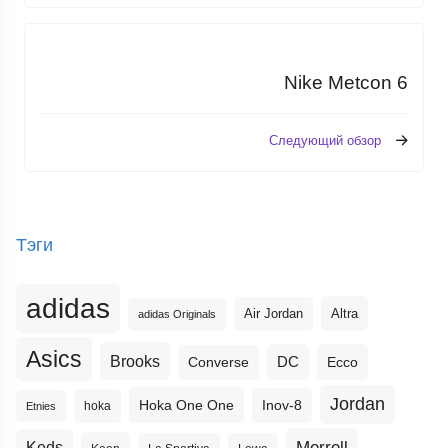
Nike Metcon 6
Следующий обзор
Тэги
adidas
Altra
Air Jordan
adidas Originals
Asics
Brooks
DC
Ecco
Converse
Jordan
Hoka One One
Inov-8
hoka
Etnies
Merrell
Keds