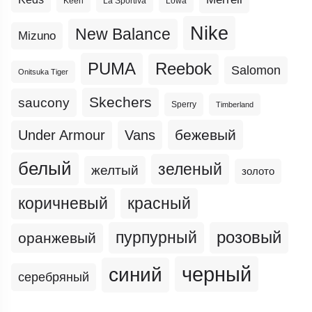
Keen
La Sportiva
Lowa
Nike
New Balance
Mizuno
PUMA
Reebok
Salomon
Onitsuka Tiger
Skechers
saucony
Sperry
Timberland
бежевый
Under Armour
Vans
белый
зеленый
желтый
золото
коричневый
красный
пурпурный
розовый
оранжевый
черный
синий
серебряный