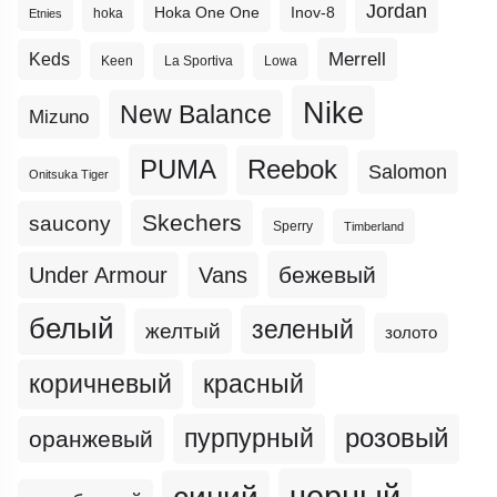
Jordan
Hoka One One
Inov-8
hoka
Etnies
Merrell
Keds
Keen
La Sportiva
Lowa
Nike
New Balance
Mizuno
PUMA
Reebok
Salomon
Onitsuka Tiger
Skechers
saucony
Sperry
Timberland
бежевый
Under Armour
Vans
белый
зеленый
желтый
золото
коричневый
красный
пурпурный
розовый
оранжевый
черный