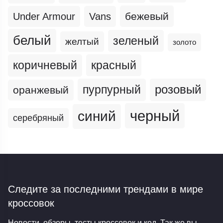
бежевый
Under Armour
Vans
белый
зеленый
желтый
золото
коричневый
красный
пурпурный
розовый
оранжевый
черный
синий
серебряный
Следите за последними трендами
в мире
кроссовок
Новости, обзоры, тесты кроссовок и кед. Так же вы