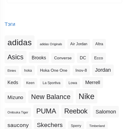
Тэги
adidas
Altra
Air Jordan
adidas Originals
Asics
Brooks
DC
Ecco
Converse
Jordan
Hoka One One
Inov-8
hoka
Etnies
Merrell
Keds
Keen
La Sportiva
Lowa
Nike
New Balance
Mizuno
PUMA
Reebok
Salomon
Onitsuka Tiger
Skechers
saucony
Sperry
Timberland