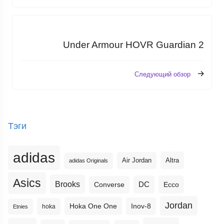
Under Armour HOVR Guardian 2
Следующий обзор
Тэги
adidas
Altra
Air Jordan
adidas Originals
Asics
Brooks
DC
Ecco
Converse
Jordan
Hoka One One
Inov-8
hoka
Etnies