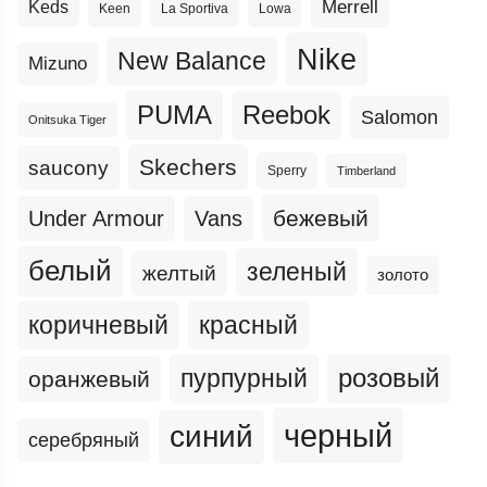
Merrell
Keds
Keen
La Sportiva
Lowa
Nike
New Balance
Mizuno
PUMA
Reebok
Salomon
Onitsuka Tiger
Skechers
saucony
Sperry
Timberland
бежевый
Under Armour
Vans
белый
зеленый
желтый
золото
коричневый
красный
пурпурный
розовый
оранжевый
черный
синий
серебряный