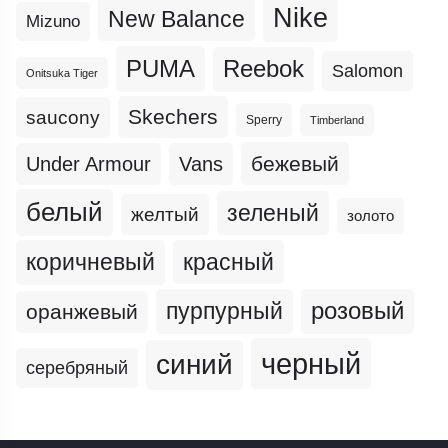
Nike
New Balance
Mizuno
PUMA
Reebok
Salomon
Onitsuka Tiger
Skechers
saucony
Sperry
Timberland
бежевый
Under Armour
Vans
белый
зеленый
желтый
золото
коричневый
красный
пурпурный
розовый
оранжевый
черный
синий
серебряный