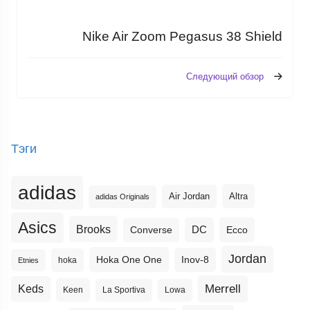
Nike Air Zoom Pegasus 38 Shield
Следующий обзор
Тэги
adidas
Altra
Air Jordan
adidas Originals
Asics
Brooks
DC
Ecco
Converse
Jordan
Hoka One One
Inov-8
hoka
Etnies
Merrell
Keds
Keen
La Sportiva
Lowa