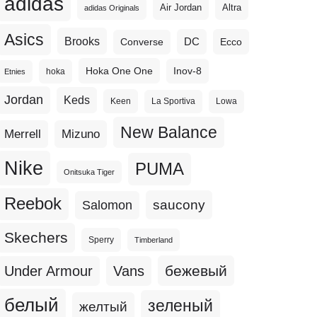
adidas
Altra
Air Jordan
adidas Originals
Asics
Brooks
DC
Ecco
Converse
Hoka One One
Inov-8
hoka
Etnies
Jordan
Keds
Keen
La Sportiva
Lowa
New Balance
Merrell
Mizuno
Nike
PUMA
Onitsuka Tiger
Reebok
Salomon
saucony
Skechers
Sperry
Timberland
бежевый
Under Armour
Vans
белый
зеленый
желтый