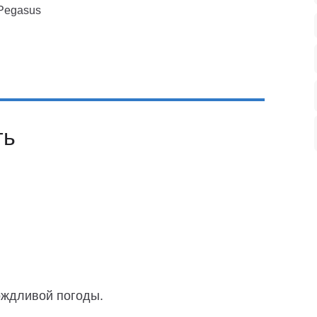
 Pegasus
ть
ождливой погоды.