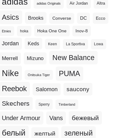
adidas
Altra
Air Jordan
adidas Originals
Asics
Brooks
DC
Ecco
Converse
Hoka One One
Inov-8
hoka
Etnies
Jordan
Keds
Keen
La Sportiva
Lowa
New Balance
Merrell
Mizuno
Nike
PUMA
Onitsuka Tiger
Reebok
Salomon
saucony
Skechers
Sperry
Timberland
бежевый
Under Armour
Vans
белый
зеленый
желтый