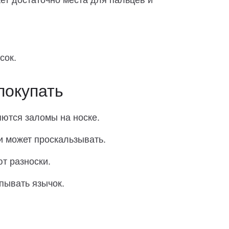
ает достаточно места для пальцев и
сок.
покупать
ются заломы на носке.
 может проскальзывать.
ют разноски.
пывать язычок.