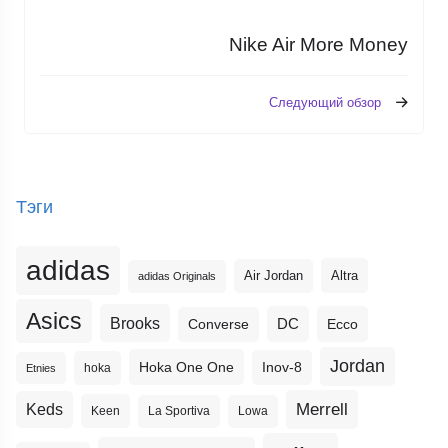
Nike Air More Money
Следующий обзор
Тэги
adidas
Altra
Air Jordan
adidas Originals
Asics
Brooks
DC
Ecco
Converse
Jordan
Hoka One One
Inov-8
hoka
Etnies
Merrell
Keds
Keen
La Sportiva
Lowa