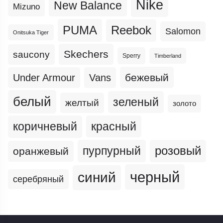
Nike
New Balance
Mizuno
PUMA
Reebok
Salomon
Onitsuka Tiger
Skechers
saucony
Sperry
Timberland
бежевый
Under Armour
Vans
белый
зеленый
желтый
золото
коричневый
красный
пурпурный
розовый
оранжевый
черный
синий
серебряный