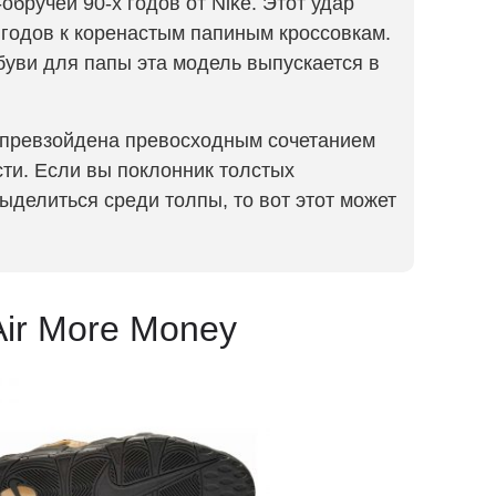
бручей 90-х годов от Nike. Этот удар
 годов к коренастым папиным кроссовкам.
буви для папы эта модель выпускается в
ь превзойдена превосходным сочетанием
сти. Если вы поклонник толстых
ыделиться среди толпы, то вот этот может
Air More Money