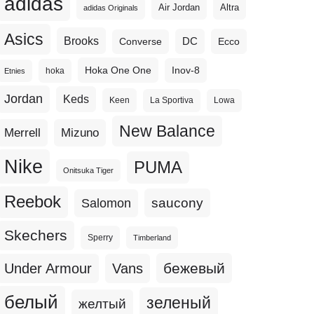
adidas
Altra
Air Jordan
adidas Originals
Asics
Brooks
DC
Ecco
Converse
Hoka One One
Inov-8
hoka
Etnies
Jordan
Keds
Keen
La Sportiva
Lowa
New Balance
Merrell
Mizuno
Nike
PUMA
Onitsuka Tiger
Reebok
Salomon
saucony
Skechers
Sperry
Timberland
бежевый
Under Armour
Vans
белый
зеленый
желтый