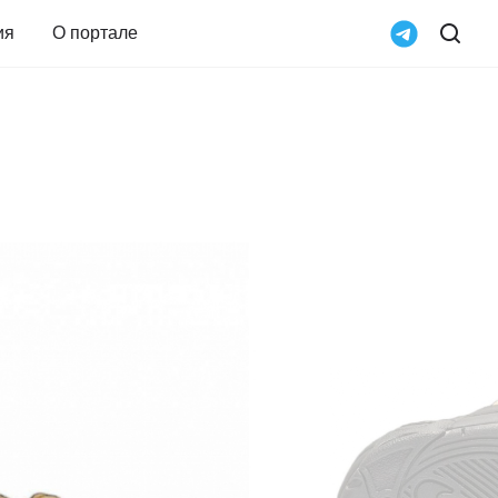
ия
О портале