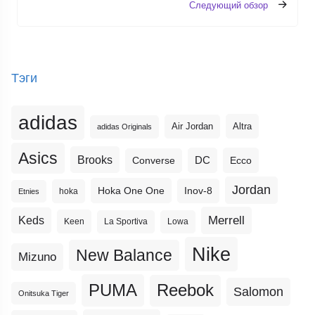
Следующий обзор
Тэги
adidas
Altra
Air Jordan
adidas Originals
Asics
Brooks
DC
Ecco
Converse
Jordan
Hoka One One
Inov-8
hoka
Etnies
Merrell
Keds
Keen
La Sportiva
Lowa
Nike
New Balance
Mizuno
PUMA
Reebok
Salomon
Onitsuka Tiger