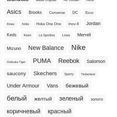
Air Jordan
adidas Originals
Asics
Brooks
DC
Ecco
Converse
Jordan
Hoka One One
Inov-8
hoka
Etnies
Merrell
Keds
Keen
La Sportiva
Lowa
Nike
New Balance
Mizuno
PUMA
Reebok
Salomon
Onitsuka Tiger
Skechers
saucony
Sperry
Timberland
бежевый
Under Armour
Vans
белый
зеленый
желтый
золото
коричневый
красный