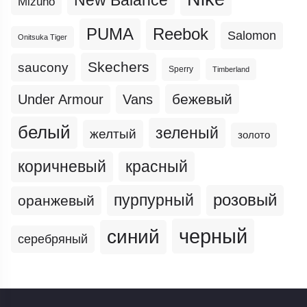
New Balance
Mizuno
PUMA
Reebok
Salomon
Onitsuka Tiger
Skechers
saucony
Sperry
Timberland
бежевый
Under Armour
Vans
белый
зеленый
желтый
золото
коричневый
красный
пурпурный
розовый
оранжевый
черный
синий
серебряный