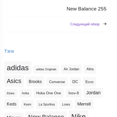
New Balance 255
Следующий обзор
Тэги
adidas
Altra
Air Jordan
adidas Originals
Asics
Brooks
DC
Ecco
Converse
Jordan
Hoka One One
Inov-8
hoka
Etnies
Merrell
Keds
Keen
La Sportiva
Lowa
Nike