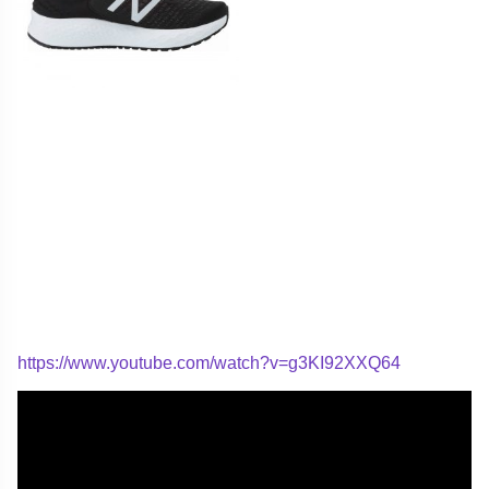
https://www.youtube.com/watch?v=g3KI92XXQ64