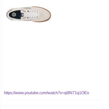
https://www.youtube.com/watch?v=ql8N71q1OEo