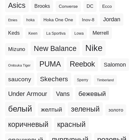
Asics
Brooks
DC
Ecco
Converse
Jordan
Hoka One One
Inov-8
hoka
Etnies
Merrell
Keds
Keen
La Sportiva
Lowa
Nike
New Balance
Mizuno
PUMA
Reebok
Salomon
Onitsuka Tiger
Skechers
saucony
Sperry
Timberland
бежевый
Under Armour
Vans
белый
зеленый
желтый
золото
коричневый
красный
пурпурный
розовый
оранжевый