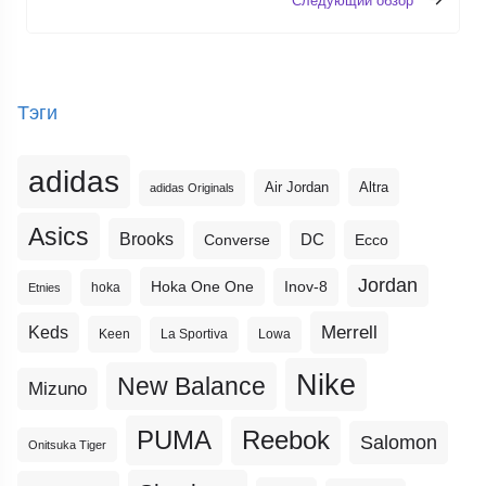
Тэги
adidas
Altra
Air Jordan
adidas Originals
Asics
Brooks
DC
Ecco
Converse
Jordan
Hoka One One
Inov-8
hoka
Etnies
Merrell
Keds
Keen
La Sportiva
Lowa
Nike
New Balance
Mizuno
PUMA
Reebok
Salomon
Onitsuka Tiger