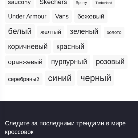
Skechers
saucony
Sperry
Timberland
бежевый
Under Armour
Vans
белый
зеленый
желтый
золото
коричневый
красный
пурпурный
розовый
оранжевый
черный
синий
серебряный
Следите за последними трендами
в мире
кроссовок