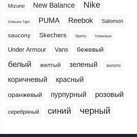
Nike
New Balance
Mizuno
PUMA
Reebok
Salomon
Onitsuka Tiger
Skechers
saucony
Sperry
Timberland
бежевый
Under Armour
Vans
белый
зеленый
желтый
золото
коричневый
красный
пурпурный
розовый
оранжевый
черный
синий
серебряный