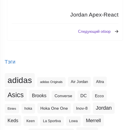
Jordan Apex-React
Следующий обзор
Тэги
adidas
Altra
Air Jordan
adidas Originals
Asics
Brooks
DC
Ecco
Converse
Jordan
Hoka One One
Inov-8
hoka
Etnies
Merrell
Keds
Keen
La Sportiva
Lowa