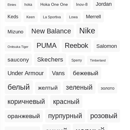
Jordan
Hoka One One
Inov-8
hoka
Etnies
Merrell
Keds
Keen
La Sportiva
Lowa
Nike
New Balance
Mizuno
PUMA
Reebok
Salomon
Onitsuka Tiger
Skechers
saucony
Sperry
Timberland
бежевый
Under Armour
Vans
белый
зеленый
желтый
золото
коричневый
красный
пурпурный
розовый
оранжевый