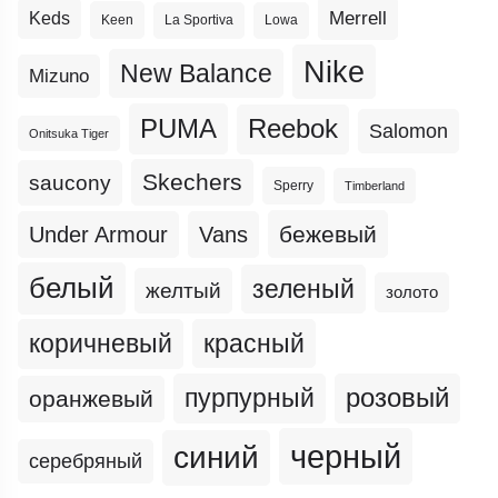
Merrell
Keds
Keen
La Sportiva
Lowa
Nike
New Balance
Mizuno
PUMA
Reebok
Salomon
Onitsuka Tiger
Skechers
saucony
Sperry
Timberland
бежевый
Under Armour
Vans
белый
зеленый
желтый
золото
коричневый
красный
пурпурный
розовый
оранжевый
черный
синий
серебряный