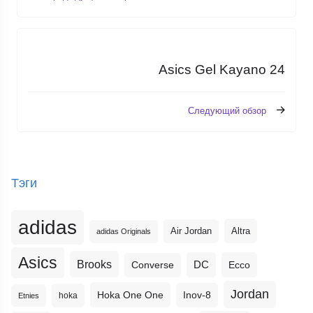
Asics Gel Kayano 24
Следующий обзор
Тэги
adidas
Altra
Air Jordan
adidas Originals
Asics
Brooks
DC
Ecco
Converse
Jordan
Hoka One One
Inov-8
hoka
Etnies