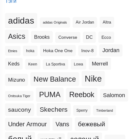
Тэги
adidas
Altra
Air Jordan
adidas Originals
Asics
Brooks
DC
Ecco
Converse
Jordan
Hoka One One
Inov-8
hoka
Etnies
Merrell
Keds
Keen
La Sportiva
Lowa
Nike
New Balance
Mizuno
PUMA
Reebok
Salomon
Onitsuka Tiger
Skechers
saucony
Sperry
Timberland
бежевый
Under Armour
Vans
белый