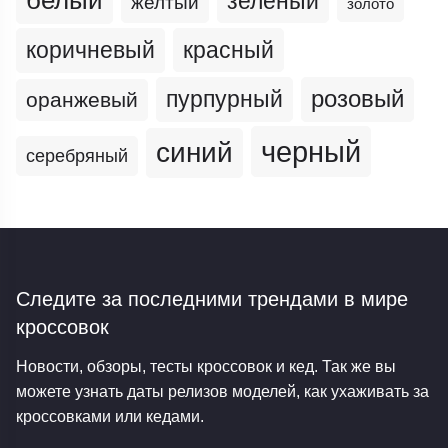
зеленый
желтый
золото
коричневый
красный
пурпурный
розовый
оранжевый
черный
синий
серебряный
Следите за последними трендами
в мире
кроссовок
Новости, обзоры, тесты кроссовок и кед. Так же вы
можете узнать даты релизов моделей, как ухаживать за
кроссовками или кедами.