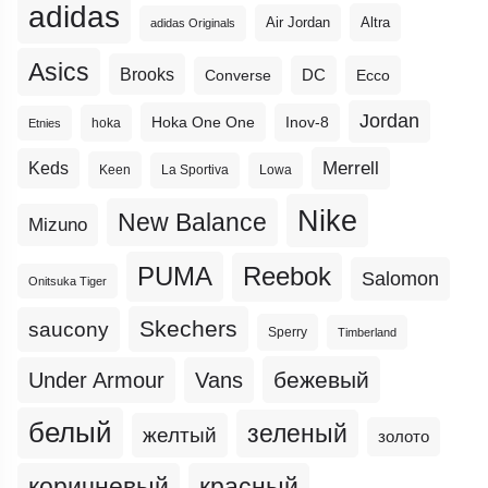
adidas
Altra
Air Jordan
adidas Originals
Asics
Brooks
DC
Ecco
Converse
Jordan
Hoka One One
Inov-8
hoka
Etnies
Merrell
Keds
Keen
La Sportiva
Lowa
Nike
New Balance
Mizuno
PUMA
Reebok
Salomon
Onitsuka Tiger
Skechers
saucony
Sperry
Timberland
бежевый
Under Armour
Vans
белый
зеленый
желтый
золото
коричневый
красный