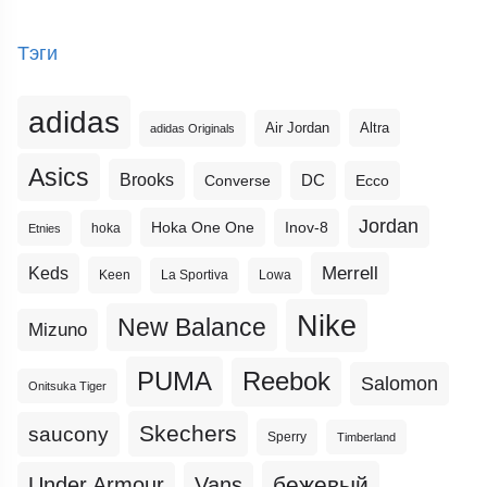
Тэги
adidas
Altra
Air Jordan
adidas Originals
Asics
Brooks
DC
Ecco
Converse
Jordan
Hoka One One
Inov-8
hoka
Etnies
Merrell
Keds
Keen
La Sportiva
Lowa
Nike
New Balance
Mizuno
PUMA
Reebok
Salomon
Onitsuka Tiger
Skechers
saucony
Sperry
Timberland
бежевый
Under Armour
Vans