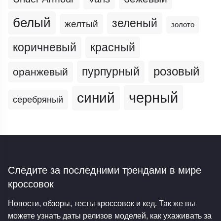
белый
зеленый
желтый
золото
коричневый
красный
пурпурный
розовый
оранжевый
черный
синий
серебряный
Следите за последними трендами
в мире
кроссовок
Новости, обзоры, тесты кроссовок и кед. Так же вы
можете узнать даты релизов моделей, как ухаживать за