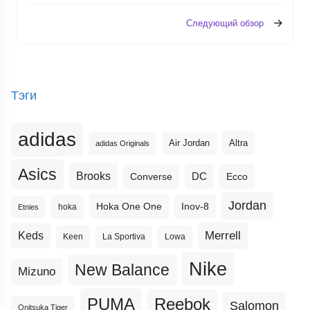
Следующий обзор
Тэги
adidas
Altra
Air Jordan
adidas Originals
Asics
Brooks
DC
Ecco
Converse
Jordan
Hoka One One
Inov-8
hoka
Etnies
Merrell
Keds
Keen
La Sportiva
Lowa
Nike
New Balance
Mizuno
PUMA
Reebok
Salomon
Onitsuka Tiger