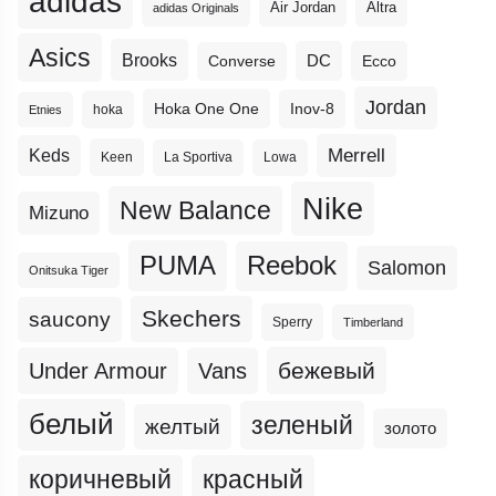
adidas
Altra
Air Jordan
adidas Originals
Asics
Brooks
DC
Ecco
Converse
Jordan
Hoka One One
Inov-8
hoka
Etnies
Merrell
Keds
Keen
La Sportiva
Lowa
Nike
New Balance
Mizuno
PUMA
Reebok
Salomon
Onitsuka Tiger
Skechers
saucony
Sperry
Timberland
бежевый
Under Armour
Vans
белый
зеленый
желтый
золото
коричневый
красный