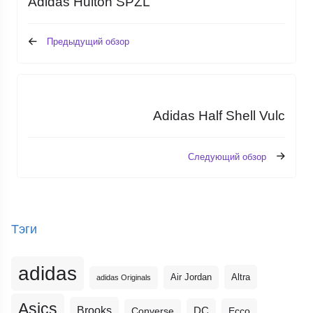
Adidas Hulton SPZL
Предыдущий обзор
Adidas Half Shell Vulc
Следующий обзор
Тэги
adidas
Altra
Air Jordan
adidas Originals
Asics
Brooks
DC
Ecco
Converse