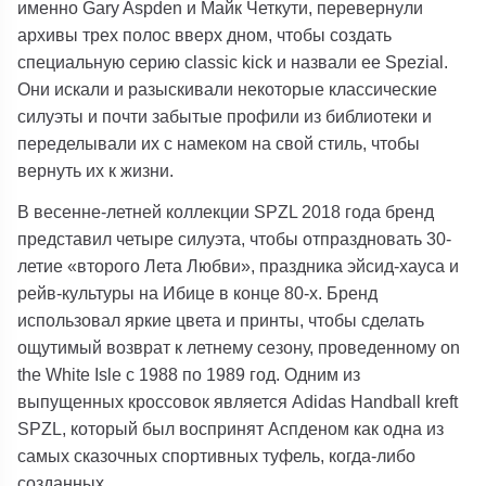
именно Gary Aspden и Майк Четкути, перевернули
архивы трех полос вверх дном, чтобы создать
специальную серию classic kick и назвали ее Spezial.
Они искали и разыскивали некоторые классические
силуэты и почти забытые профили из библиотеки и
переделывали их с намеком на свой стиль, чтобы
вернуть их к жизни.
В весенне-летней коллекции SPZL 2018 года бренд
представил четыре силуэта, чтобы отпраздновать 30-
летие «второго Лета Любви», праздника эйсид-хауса и
рейв-культуры на Ибице в конце 80-х. Бренд
использовал яркие цвета и принты, чтобы сделать
ощутимый возврат к летнему сезону, проведенному on
the White Isle с 1988 по 1989 год. Одним из
выпущенных кроссовок является Adidas Handball kreft
SPZL, который был воспринят Аспденом как одна из
самых сказочных спортивных туфель, когда-либо
созданных.