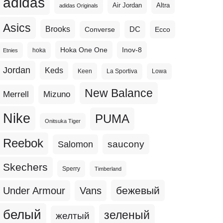
adidas
Altra
Air Jordan
adidas Originals
Asics
Brooks
DC
Ecco
Converse
Hoka One One
Inov-8
hoka
Etnies
Jordan
Keds
Keen
La Sportiva
Lowa
New Balance
Merrell
Mizuno
Nike
PUMA
Onitsuka Tiger
Reebok
Salomon
saucony
Skechers
Sperry
Timberland
бежевый
Under Armour
Vans
белый
зеленый
желтый