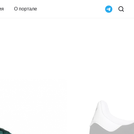
ия
О портале