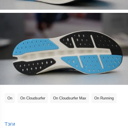
On
On Cloudsurfer
On Cloudsurfer Max
On Running
Тэги