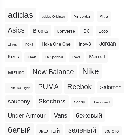
adidas
Altra
Air Jordan
adidas Originals
Asics
Brooks
DC
Ecco
Converse
Jordan
Hoka One One
Inov-8
hoka
Etnies
Merrell
Keds
Keen
La Sportiva
Lowa
Nike
New Balance
Mizuno
PUMA
Reebok
Salomon
Onitsuka Tiger
Skechers
saucony
Sperry
Timberland
бежевый
Under Armour
Vans
белый
зеленый
желтый
золото