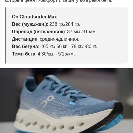
которые ценят комфорт и защиту во время бега.
On Cloudsurfer Max
Вес (муж./жен.)
: 238 гр./284 гр.
Перепад (пятка/носок)
: 37 мм./31 мм.
Дистанция
: средняя/длинная.
Вес бегуна
: <65 кг./ 66 кг. - 79 кг./>80 кг.
Темп бега
: 4'30/км. - 5'15/км.