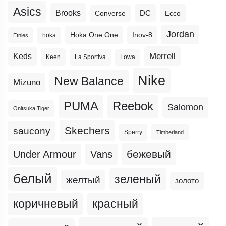
Asics
Brooks
DC
Ecco
Converse
Jordan
Hoka One One
Inov-8
hoka
Etnies
Merrell
Keds
Keen
La Sportiva
Lowa
Nike
New Balance
Mizuno
PUMA
Reebok
Salomon
Onitsuka Tiger
Skechers
saucony
Sperry
Timberland
бежевый
Under Armour
Vans
белый
зеленый
желтый
золото
коричневый
красный