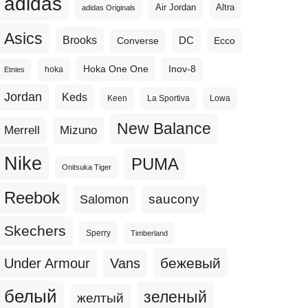
adidas
Altra
Air Jordan
adidas Originals
Asics
Brooks
DC
Ecco
Converse
Hoka One One
Inov-8
hoka
Etnies
Jordan
Keds
Keen
La Sportiva
Lowa
New Balance
Merrell
Mizuno
Nike
PUMA
Onitsuka Tiger
Reebok
Salomon
saucony
Skechers
Sperry
Timberland
бежевый
Under Armour
Vans
белый
зеленый
желтый