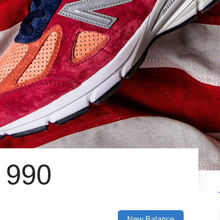
 990
New Balance