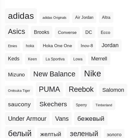
adidas
Altra
Air Jordan
adidas Originals
Asics
Brooks
DC
Ecco
Converse
Jordan
Hoka One One
Inov-8
hoka
Etnies
Merrell
Keds
Keen
La Sportiva
Lowa
Nike
New Balance
Mizuno
PUMA
Reebok
Salomon
Onitsuka Tiger
Skechers
saucony
Sperry
Timberland
бежевый
Under Armour
Vans
белый
зеленый
желтый
золото