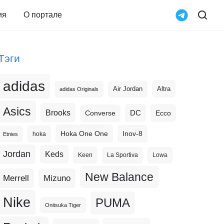
ия
О портале
Тэги
adidas
Altra
Air Jordan
adidas Originals
Asics
Brooks
DC
Ecco
Converse
Hoka One One
Inov-8
hoka
Etnies
Jordan
Keds
Keen
La Sportiva
Lowa
New Balance
Merrell
Mizuno
Nike
PUMA
Onitsuka Tiger