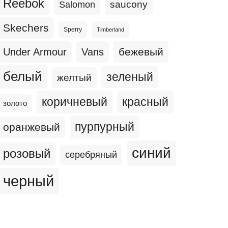
Reebok
Salomon
saucony
Skechers
Sperry
Timberland
бежевый
Under Armour
Vans
белый
зеленый
желтый
коричневый
красный
золото
пурпурный
оранжевый
синий
розовый
серебряный
черный