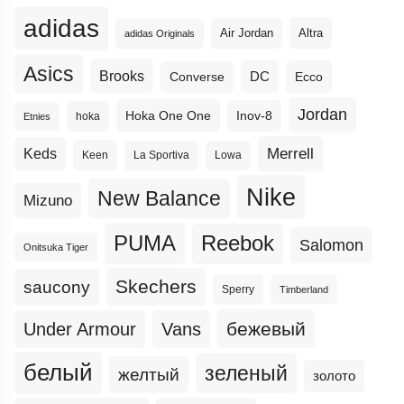
adidas
Altra
Air Jordan
adidas Originals
Asics
Brooks
DC
Ecco
Converse
Jordan
Hoka One One
Inov-8
hoka
Etnies
Merrell
Keds
Keen
La Sportiva
Lowa
Nike
New Balance
Mizuno
PUMA
Reebok
Salomon
Onitsuka Tiger
Skechers
saucony
Sperry
Timberland
бежевый
Under Armour
Vans
белый
зеленый
желтый
золото