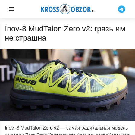
Inov-8 MudTalon Zero v2: грязь им
не страшна
Inov
-8 MudTalon Zero v2
— самая радикальная модель