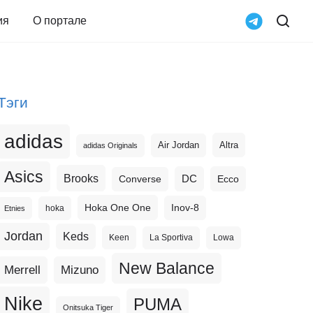
ия
О портале
Тэги
adidas
Altra
Air Jordan
adidas Originals
Asics
Brooks
DC
Ecco
Converse
Hoka One One
Inov-8
hoka
Etnies
Jordan
Keds
Keen
La Sportiva
Lowa
New Balance
Merrell
Mizuno
Nike
PUMA
Onitsuka Tiger