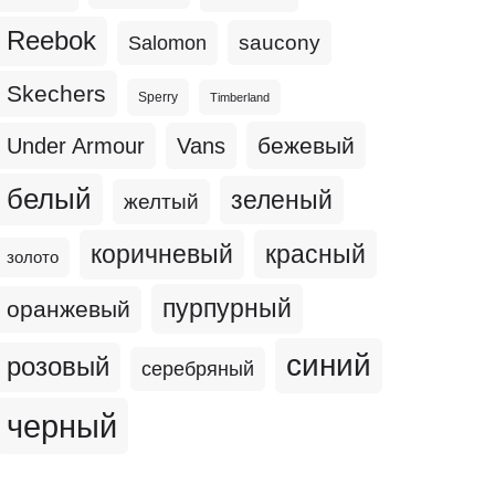
Reebok
Salomon
saucony
Skechers
Sperry
Timberland
бежевый
Under Armour
Vans
белый
зеленый
желтый
коричневый
красный
золото
пурпурный
оранжевый
синий
розовый
серебряный
черный