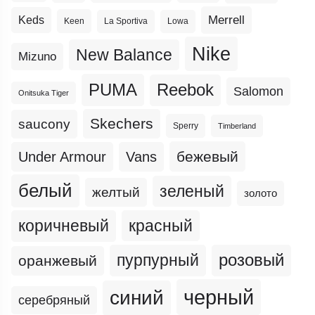
Merrell
Keds
Keen
La Sportiva
Lowa
Nike
New Balance
Mizuno
PUMA
Reebok
Salomon
Onitsuka Tiger
Skechers
saucony
Sperry
Timberland
бежевый
Under Armour
Vans
белый
зеленый
желтый
золото
коричневый
красный
пурпурный
розовый
оранжевый
черный
синий
серебряный