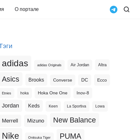
ия
О портале
Тэги
adidas
Altra
Air Jordan
adidas Originals
Asics
Brooks
DC
Ecco
Converse
Hoka One One
Inov-8
hoka
Etnies
Jordan
Keds
Keen
La Sportiva
Lowa
New Balance
Merrell
Mizuno
Nike
PUMA
Onitsuka Tiger