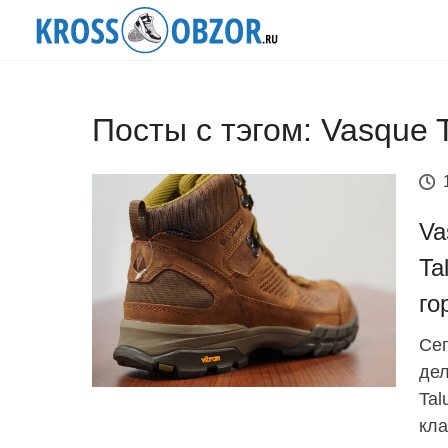
Посты с тэгом: Vasque T
Va
Ta
го
Сег
дел
Tal
кла