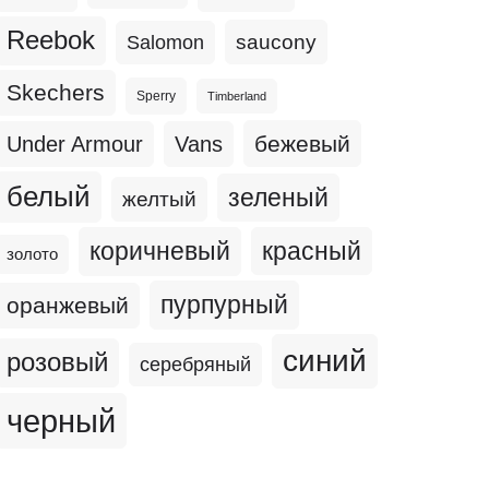
Reebok
Salomon
saucony
Skechers
Sperry
Timberland
бежевый
Under Armour
Vans
белый
зеленый
желтый
коричневый
красный
золото
пурпурный
оранжевый
синий
розовый
серебряный
черный