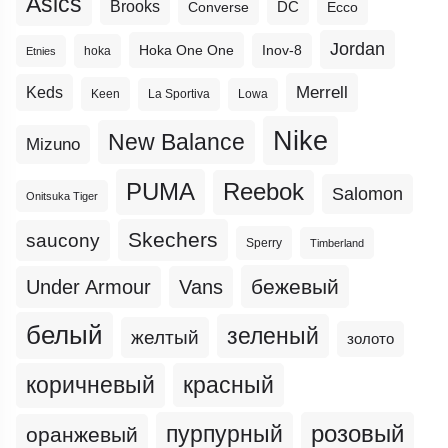
Asics
Brooks
DC
Ecco
Converse
Jordan
Hoka One One
Inov-8
hoka
Etnies
Merrell
Keds
Keen
La Sportiva
Lowa
Nike
New Balance
Mizuno
PUMA
Reebok
Salomon
Onitsuka Tiger
Skechers
saucony
Sperry
Timberland
бежевый
Under Armour
Vans
белый
зеленый
желтый
золото
коричневый
красный
пурпурный
розовый
оранжевый